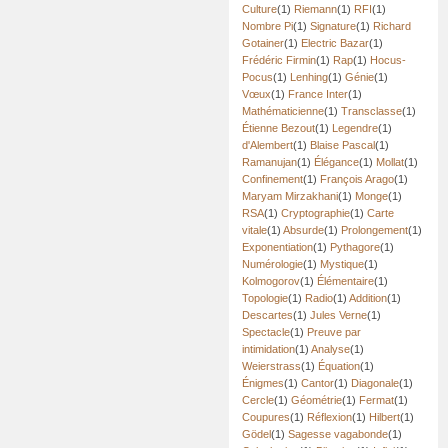
Culture
(1)
Riemann
(1)
RFI
(1)
Nombre Pi
(1)
Signature
(1)
Richard
Gotainer
(1)
Electric Bazar
(1)
Frédéric Firmin
(1)
Rap
(1)
Hocus-
Pocus
(1)
Lenhing
(1)
Génie
(1)
Vœux
(1)
France Inter
(1)
Mathématicienne
(1)
Transclasse
(1)
Étienne Bezout
(1)
Legendre
(1)
d'Alembert
(1)
Blaise Pascal
(1)
Ramanujan
(1)
Élégance
(1)
Mollat
(1)
Confinement
(1)
François Arago
(1)
Maryam Mirzakhani
(1)
Monge
(1)
RSA
(1)
Cryptographie
(1)
Carte
vitale
(1)
Absurde
(1)
Prolongement
(1)
Exponentiation
(1)
Pythagore
(1)
Numérologie
(1)
Mystique
(1)
Kolmogorov
(1)
Élémentaire
(1)
Topologie
(1)
Radio
(1)
Addition
(1)
Descartes
(1)
Jules Verne
(1)
Spectacle
(1)
Preuve par
intimidation
(1)
Analyse
(1)
Weierstrass
(1)
Équation
(1)
Énigmes
(1)
Cantor
(1)
Diagonale
(1)
Cercle
(1)
Géométrie
(1)
Fermat
(1)
Coupures
(1)
Réflexion
(1)
Hilbert
(1)
Gödel
(1)
Sagesse vagabonde
(1)