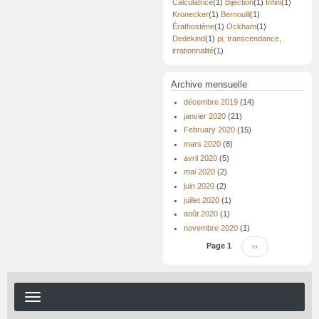
Calculatrice
(1)
Bijection
(1)
Infini
(1)
Kronecker
(1)
Bernoulli
(1)
Érathostène
(1)
Ockham
(1)
Dedekind
(1)
pi, transcendance,
irrationnalité
(1)
Archive mensuelle
décembre 2019
(14)
janvier 2020
(21)
February 2020
(15)
mars 2020
(8)
avril 2020
(5)
mai 2020
(2)
juin 2020
(2)
juillet 2020
(1)
août 2020
(1)
novembre 2020
(1)
Pagination
Page 1
Page
››
suivante