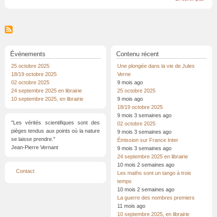
Interv
Librair
Mollat
Événements
Contenu récent
25 octobre 2025
Une plongée dans la vie de Jules
18/19 octobre 2025
Verne
02 octobre 2025
9 mois ago
24 septembre 2025 en librairie
25 octobre 2025
10 septembre 2025, en librairie
9 mois ago
18/19 octobre 2025
9 mois 3 semaines ago
"Les vérités scientifiques sont des
02 octobre 2025
pièges tendus aux points où la nature
9 mois 3 semaines ago
se laisse prendre."
Émission sur France Inter
Jean-Pierre Vernant
9 mois 3 semaines ago
24 septembre 2025 en librairie
10 mois 2 semaines ago
Menu
Contact
Les maths sont un tango à trois
Pied
de
temps
page
10 mois 2 semaines ago
La guerre des nombres premiers
11 mois ago
10 septembre 2025, en librairie