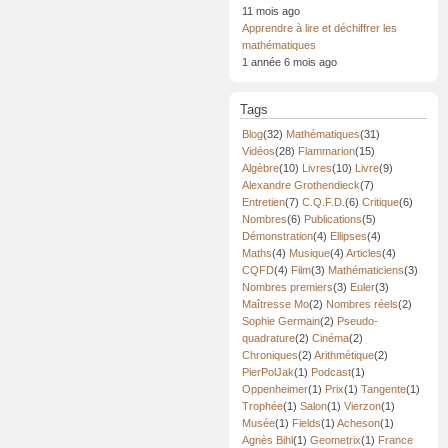
11 mois ago
Apprendre à lire et déchiffrer les
mathématiques
1 année 6 mois ago
Tags
Blog
(32)
Mathématiques
(31)
Vidéos
(28)
Flammarion
(15)
Algèbre
(10)
Livres
(10)
Livre
(9)
Alexandre Grothendieck
(7)
Entretien
(7)
C.Q.F.D.
(6)
Critique
(6)
Nombres
(6)
Publications
(5)
Démonstration
(4)
Ellipses
(4)
Maths
(4)
Musique
(4)
Articles
(4)
CQFD
(4)
Film
(3)
Mathématiciens
(3)
Nombres premiers
(3)
Euler
(3)
Maîtresse Mo
(2)
Nombres réels
(2)
Sophie Germain
(2)
Pseudo-
quadrature
(2)
Cinéma
(2)
Chroniques
(2)
Arithmétique
(2)
PierPolJak
(1)
Podcast
(1)
Oppenheimer
(1)
Prix
(1)
Tangente
(1)
Trophée
(1)
Salon
(1)
Vierzon
(1)
Musée
(1)
Fields
(1)
Acheson
(1)
Agnès Bihl
(1)
Geometrix
(1)
France