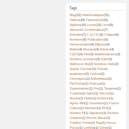
Tags
Blog
(32)
Mathématiques
(31)
Vidéos
(28)
Flammarion
(15)
Algèbre
(10)
Livres
(10)
Livre
(9)
Alexandre Grothendieck
(7)
Entretien
(7)
C.Q.F.D.
(6)
Critique
(6)
Nombres
(6)
Publications
(5)
Démonstration
(4)
Ellipses
(4)
Maths
(4)
Musique
(4)
Articles
(4)
CQFD
(4)
Film
(3)
Mathématiciens
(3)
Nombres premiers
(3)
Euler
(3)
Maîtresse Mo
(2)
Nombres réels
(2)
Sophie Germain
(2)
Pseudo-
quadrature
(2)
Cinéma
(2)
Chroniques
(2)
Arithmétique
(2)
PierPolJak
(1)
Podcast
(1)
Oppenheimer
(1)
Prix
(1)
Tangente
(1)
Trophée
(1)
Salon
(1)
Vierzon
(1)
Musée
(1)
Fields
(1)
Acheson
(1)
Agnès Bihl
(1)
Geometrix
(1)
France
Culture
(1)
Riemann
(1)
RFI
(1)
Nombre Pi
(1)
Signature
(1)
Richard
Gotainer
(1)
Electric Bazar
(1)
Frédéric Firmin
(1)
Rap
(1)
Hocus-
Pocus
(1)
Lenhing
(1)
Génie
(1)