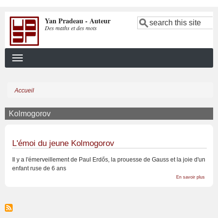
Aller
Yan Pradeau - Auteur
au
Search
Des maths et des mots
contenu
principal
Accueil
Fil
d'Ariane
Kolmogorov
L'émoi du jeune Kolmogorov
Il y a l'émerveillement de Paul Erdős, la prouesse de Gauss et la joie d'un
enfant ruse de 6 ans
sur
En savoir plus
L'émoi
du
jeune
Kolmo