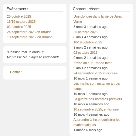
Événements
Contenu récent
25 octobre 2025
Une plongée dans la vie de Jules
18/19 octobre 2025
Verne
02 octobre 2025
8 mois 3 semaines ago
24 septembre 2025 en librairie
25 octobre 2025
10 septembre 2025, en librairie
8 mois 4 semaines ago
18/19 octobre 2025
9 mois 2 semaines ago
"Dessine-moi un caillou !"
02 octobre 2025
Maîtresse Mò,
Sagesse vagabonde
9 mois 2 semaines ago
Émission sur France Inter
9 mois 2 semaines ago
Menu
Contact
24 septembre 2025 en librairie
Pied
de
10 mois 1 semaine ago
page
Les maths sont un tango à trois
temps
10 mois 1 semaine ago
La guerre des nombres premiers
10 mois 4 semaines ago
10 septembre 2025, en librairie
10 mois 4 semaines ago
Apprendre à lire et déchiffrer les
mathématiques
1 année 6 mois ago