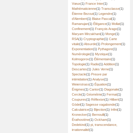
Vœux
(1)
France Inter
(1)
Mathématicienne
(1)
Transclasse
(1)
Étienne Bezout
(1)
Legendre
(1)
d'Alembert
(1)
Blaise Pascal
(1)
Ramanujan
(1)
Élégance
(1)
Mollat
(1)
Confinement
(1)
François Arago
(1)
Maryam Mirzakhani
(1)
Monge
(1)
RSA
(1)
Cryptographie
(1)
Carte
vitale
(1)
Absurde
(1)
Prolongement
(1)
Exponentiation
(1)
Pythagore
(1)
Numérologie
(1)
Mystique
(1)
Kolmogorov
(1)
Élémentaire
(1)
Topologie
(1)
Radio
(1)
Addition
(1)
Descartes
(1)
Jules Verne
(1)
Spectacle
(1)
Preuve par
intimidation
(1)
Analyse
(1)
Weierstrass
(1)
Équation
(1)
Énigmes
(1)
Cantor
(1)
Diagonale
(1)
Cercle
(1)
Géométrie
(1)
Fermat
(1)
Coupures
(1)
Réflexion
(1)
Hilbert
(1)
Gödel
(1)
Sagesse vagabonde
(1)
Calculatrice
(1)
Bijection
(1)
Infini
(1)
Kronecker
(1)
Bernoulli
(1)
Érathostène
(1)
Ockham
(1)
Dedekind
(1)
pi, transcendance,
irrationnalité
(1)