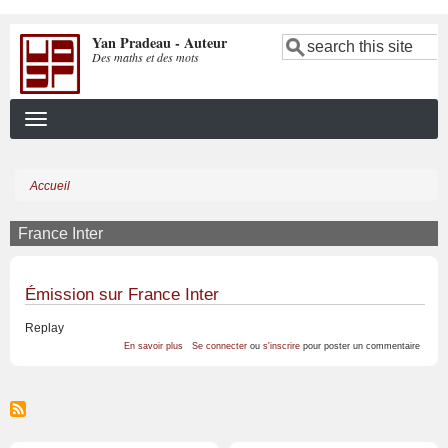
Aller
Yan Pradeau - Auteur
au
Search
Des maths et des mots
contenu
principal
Accueil
Fil
d'Ariane
France Inter
Émission sur France Inter
Replay
sur
En savoir plus
Se connecter
ou
s'inscrire
pour poster un commentaire
Émission
sur
France
Inter