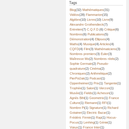
Tags
Blog
(32)
Mathématiques
(31)
Vidéos
(28)
Flammarion
(15)
Algèbre
(10)
Livres
(10)
Livre
(9)
Alexandre Grothendieck
(7)
Entretien
(7)
C.Q.F.D.
(6)
Critique
(6)
Nombres
(6)
Publications
(5)
Démonstration
(4)
Ellipses
(4)
Maths
(4)
Musique
(4)
Articles
(4)
CQFD
(4)
Film
(3)
Mathématiciens
(3)
Nombres premiers
(3)
Euler
(3)
Maîtresse Mo
(2)
Nombres réels
(2)
Sophie Germain
(2)
Pseudo-
quadrature
(2)
Cinéma
(2)
Chroniques
(2)
Arithmétique
(2)
PierPolJak
(1)
Podcast
(1)
Oppenheimer
(1)
Prix
(1)
Tangente
(1)
Trophée
(1)
Salon
(1)
Vierzon
(1)
Musée
(1)
Fields
(1)
Acheson
(1)
Agnès Bihl
(1)
Geometrix
(1)
France
Culture
(1)
Riemann
(1)
RFI
(1)
Nombre Pi
(1)
Signature
(1)
Richard
Gotainer
(1)
Electric Bazar
(1)
Frédéric Firmin
(1)
Rap
(1)
Hocus-
Pocus
(1)
Lenhing
(1)
Génie
(1)
Vœux
(1)
France Inter
(1)