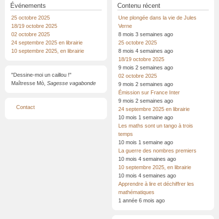
Événements
Contenu récent
25 octobre 2025
Une plongée dans la vie de Jules
18/19 octobre 2025
Verne
02 octobre 2025
8 mois 3 semaines ago
24 septembre 2025 en librairie
25 octobre 2025
10 septembre 2025, en librairie
8 mois 4 semaines ago
18/19 octobre 2025
9 mois 2 semaines ago
"Dessine-moi un caillou !"
02 octobre 2025
Maîtresse Mò,
Sagesse vagabonde
9 mois 2 semaines ago
Émission sur France Inter
9 mois 2 semaines ago
Menu
Contact
24 septembre 2025 en librairie
Pied
de
10 mois 1 semaine ago
page
Les maths sont un tango à trois
temps
10 mois 1 semaine ago
La guerre des nombres premiers
10 mois 4 semaines ago
10 septembre 2025, en librairie
10 mois 4 semaines ago
Apprendre à lire et déchiffrer les
mathématiques
1 année 6 mois ago