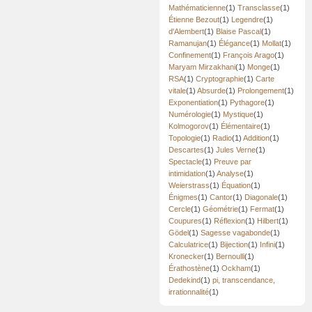
Mathématicienne
(1)
Transclasse
(1)
Étienne Bezout
(1)
Legendre
(1)
d'Alembert
(1)
Blaise Pascal
(1)
Ramanujan
(1)
Élégance
(1)
Mollat
(1)
Confinement
(1)
François Arago
(1)
Maryam Mirzakhani
(1)
Monge
(1)
RSA
(1)
Cryptographie
(1)
Carte
vitale
(1)
Absurde
(1)
Prolongement
(1)
Exponentiation
(1)
Pythagore
(1)
Numérologie
(1)
Mystique
(1)
Kolmogorov
(1)
Élémentaire
(1)
Topologie
(1)
Radio
(1)
Addition
(1)
Descartes
(1)
Jules Verne
(1)
Spectacle
(1)
Preuve par
intimidation
(1)
Analyse
(1)
Weierstrass
(1)
Équation
(1)
Énigmes
(1)
Cantor
(1)
Diagonale
(1)
Cercle
(1)
Géométrie
(1)
Fermat
(1)
Coupures
(1)
Réflexion
(1)
Hilbert
(1)
Gödel
(1)
Sagesse vagabonde
(1)
Calculatrice
(1)
Bijection
(1)
Infini
(1)
Kronecker
(1)
Bernoulli
(1)
Érathostène
(1)
Ockham
(1)
Dedekind
(1)
pi, transcendance,
irrationnalité
(1)