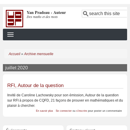
Aller
Yan Pradeau - Auteur
au
Search
Des maths et des mots
contenu
principal
Accueil
Archive mensuelle
Fil
d'Ariane
juillet 2020
RFI, Autour de la question
Invité de Caroline Lachowsky pour son émission, Autour de la question
sur RFI à propos de CQFD, 21 façons de prouver en mathématiques et du
plaisir à chercher.
sur
En savoir plus
Se connecter
ou
s'inscrire
pour poster un commentaire
RFI,
Autour
de
la
question