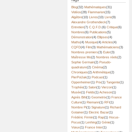
Blog
(32)
Mathématiques
(31)
Vidéos
(28)
Flammarion
(15)
Algèbre
(10)
Livres
(10)
Livre
(9)
Alexandre Grothendieck
(7)
Entretien
(7)
C.Q.F.D.
(6)
Critique
(6)
Nombres
(6)
Publications
(5)
Démonstration
(4)
Ellipses
(4)
Maths
(4)
Musique
(4)
Articles
(4)
CQFD
(4)
Film
(3)
Mathématiciens
(3)
Nombres premiers
(3)
Euler
(3)
Maîtresse Mo
(2)
Nombres réels
(2)
Sophie Germain
(2)
Pseudo-
quadrature
(2)
Cinéma
(2)
Chroniques
(2)
Arithmétique
(2)
PierPolJak
(1)
Podcast
(1)
Oppenheimer
(1)
Prix
(1)
Tangente
(1)
Trophée
(1)
Salon
(1)
Vierzon
(1)
Musée
(1)
Fields
(1)
Acheson
(1)
Agnès Bihl
(1)
Geometrix
(1)
France
Culture
(1)
Riemann
(1)
RFI
(1)
Nombre Pi
(1)
Signature
(1)
Richard
Gotainer
(1)
Electric Bazar
(1)
Frédéric Firmin
(1)
Rap
(1)
Hocus-
Pocus
(1)
Lenhing
(1)
Génie
(1)
Vœux
(1)
France Inter
(1)