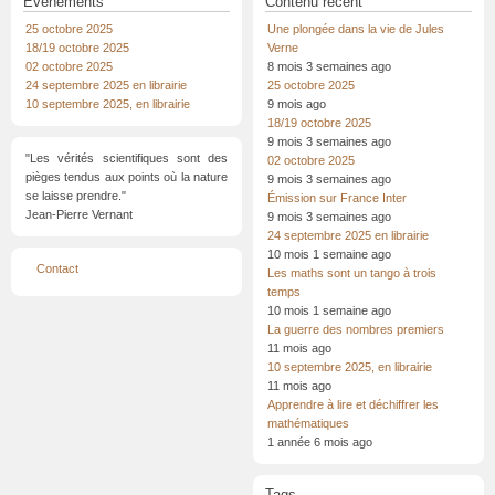
Événements
Contenu récent
25 octobre 2025
Une plongée dans la vie de Jules
18/19 octobre 2025
Verne
02 octobre 2025
8 mois 3 semaines ago
24 septembre 2025 en librairie
25 octobre 2025
10 septembre 2025, en librairie
9 mois ago
18/19 octobre 2025
9 mois 3 semaines ago
"Les vérités scientifiques sont des
02 octobre 2025
pièges tendus aux points où la nature
9 mois 3 semaines ago
se laisse prendre."
Émission sur France Inter
Jean-Pierre Vernant
9 mois 3 semaines ago
24 septembre 2025 en librairie
10 mois 1 semaine ago
Menu
Contact
Les maths sont un tango à trois
Pied
de
temps
page
10 mois 1 semaine ago
La guerre des nombres premiers
11 mois ago
10 septembre 2025, en librairie
11 mois ago
Apprendre à lire et déchiffrer les
mathématiques
1 année 6 mois ago
Tags