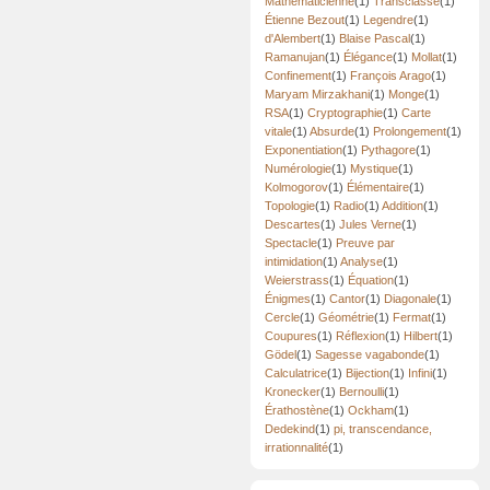
Mathématicienne
(1)
Transclasse
(1)
Étienne Bezout
(1)
Legendre
(1)
d'Alembert
(1)
Blaise Pascal
(1)
Ramanujan
(1)
Élégance
(1)
Mollat
(1)
Confinement
(1)
François Arago
(1)
Maryam Mirzakhani
(1)
Monge
(1)
RSA
(1)
Cryptographie
(1)
Carte
vitale
(1)
Absurde
(1)
Prolongement
(1)
Exponentiation
(1)
Pythagore
(1)
Numérologie
(1)
Mystique
(1)
Kolmogorov
(1)
Élémentaire
(1)
Topologie
(1)
Radio
(1)
Addition
(1)
Descartes
(1)
Jules Verne
(1)
Spectacle
(1)
Preuve par
intimidation
(1)
Analyse
(1)
Weierstrass
(1)
Équation
(1)
Énigmes
(1)
Cantor
(1)
Diagonale
(1)
Cercle
(1)
Géométrie
(1)
Fermat
(1)
Coupures
(1)
Réflexion
(1)
Hilbert
(1)
Gödel
(1)
Sagesse vagabonde
(1)
Calculatrice
(1)
Bijection
(1)
Infini
(1)
Kronecker
(1)
Bernoulli
(1)
Érathostène
(1)
Ockham
(1)
Dedekind
(1)
pi, transcendance,
irrationnalité
(1)