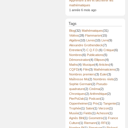
Apprendre à lire et déchiffrer les
mathématiques
1 année 6 mois ago
Tags
Blog
(32)
Mathématiques
(31)
Vidéos
(28)
Flammarion
(15)
Algèbre
(10)
Livres
(10)
Livre
(9)
Alexandre Grothendieck
(7)
Entretien
(7)
C.Q.F.D.
(6)
Critique
(6)
Nombres
(6)
Publications
(5)
Démonstration
(4)
Ellipses
(4)
Maths
(4)
Musique
(4)
Articles
(4)
CQFD
(4)
Film
(3)
Mathématiciens
(3)
Nombres premiers
(3)
Euler
(3)
Maîtresse Mo
(2)
Nombres réels
(2)
Sophie Germain
(2)
Pseudo-
quadrature
(2)
Cinéma
(2)
Chroniques
(2)
Arithmétique
(2)
PierPolJak
(1)
Podcast
(1)
Oppenheimer
(1)
Prix
(1)
Tangente
(1)
Trophée
(1)
Salon
(1)
Vierzon
(1)
Musée
(1)
Fields
(1)
Acheson
(1)
Agnès Bihl
(1)
Geometrix
(1)
France
Culture
(1)
Riemann
(1)
RFI
(1)
Nombre Pi
(1)
Signature
(1)
Richard