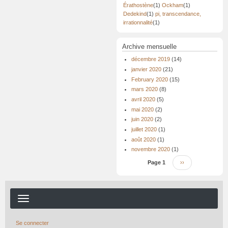
Érathostène
(1)
Ockham
(1)
Dedekind
(1)
pi, transcendance,
irrationnalité
(1)
Archive mensuelle
décembre 2019
(14)
janvier 2020
(21)
February 2020
(15)
mars 2020
(8)
avril 2020
(5)
mai 2020
(2)
juin 2020
(2)
juillet 2020
(1)
août 2020
(1)
novembre 2020
(1)
Pagination
Page 1
Page
››
suivante
Se connecter