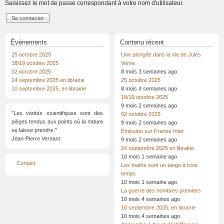
Saisissez le mot de passe correspondant à votre nom d'utilisateur.
Événements
Contenu récent
25 octobre 2025
Une plongée dans la vie de Jules
18/19 octobre 2025
Verne
02 octobre 2025
8 mois 3 semaines ago
24 septembre 2025 en librairie
25 octobre 2025
10 septembre 2025, en librairie
8 mois 4 semaines ago
18/19 octobre 2025
9 mois 2 semaines ago
"Les vérités scientifiques sont des
02 octobre 2025
pièges tendus aux points où la nature
9 mois 2 semaines ago
se laisse prendre."
Émission sur France Inter
Jean-Pierre Vernant
9 mois 2 semaines ago
24 septembre 2025 en librairie
10 mois 1 semaine ago
Menu
Contact
Les maths sont un tango à trois
Pied
de
temps
page
10 mois 1 semaine ago
La guerre des nombres premiers
10 mois 4 semaines ago
10 septembre 2025, en librairie
10 mois 4 semaines ago