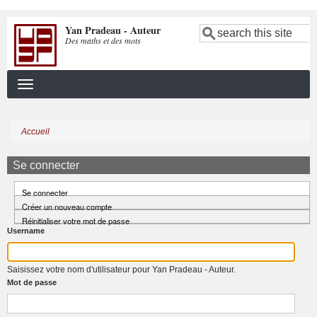
Aller
Yan Pradeau - Auteur
au
Search
Des maths et des mots
contenu
principal
Accueil
Fil
d'Ariane
Se connecter
Se connecter
(onglet
Primary
Créer un nouveau compte
actif)
tabs
Réinitialiser votre mot de passe
Username
Saisissez votre nom d'utilisateur pour Yan Pradeau - Auteur.
Mot de passe