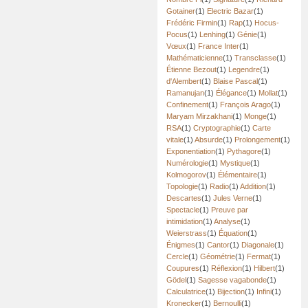
Gotainer
(1)
Electric Bazar
(1)
Frédéric Firmin
(1)
Rap
(1)
Hocus-
Pocus
(1)
Lenhing
(1)
Génie
(1)
Vœux
(1)
France Inter
(1)
Mathématicienne
(1)
Transclasse
(1)
Étienne Bezout
(1)
Legendre
(1)
d'Alembert
(1)
Blaise Pascal
(1)
Ramanujan
(1)
Élégance
(1)
Mollat
(1)
Confinement
(1)
François Arago
(1)
Maryam Mirzakhani
(1)
Monge
(1)
RSA
(1)
Cryptographie
(1)
Carte
vitale
(1)
Absurde
(1)
Prolongement
(1)
Exponentiation
(1)
Pythagore
(1)
Numérologie
(1)
Mystique
(1)
Kolmogorov
(1)
Élémentaire
(1)
Topologie
(1)
Radio
(1)
Addition
(1)
Descartes
(1)
Jules Verne
(1)
Spectacle
(1)
Preuve par
intimidation
(1)
Analyse
(1)
Weierstrass
(1)
Équation
(1)
Énigmes
(1)
Cantor
(1)
Diagonale
(1)
Cercle
(1)
Géométrie
(1)
Fermat
(1)
Coupures
(1)
Réflexion
(1)
Hilbert
(1)
Gödel
(1)
Sagesse vagabonde
(1)
Calculatrice
(1)
Bijection
(1)
Infini
(1)
Kronecker
(1)
Bernoulli
(1)