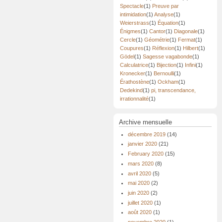
Spectacle
(1)
Preuve par
intimidation
(1)
Analyse
(1)
Weierstrass
(1)
Équation
(1)
Énigmes
(1)
Cantor
(1)
Diagonale
(1)
Cercle
(1)
Géométrie
(1)
Fermat
(1)
Coupures
(1)
Réflexion
(1)
Hilbert
(1)
Gödel
(1)
Sagesse vagabonde
(1)
Calculatrice
(1)
Bijection
(1)
Infini
(1)
Kronecker
(1)
Bernoulli
(1)
Érathostène
(1)
Ockham
(1)
Dedekind
(1)
pi, transcendance,
irrationnalité
(1)
Archive mensuelle
décembre 2019
(14)
janvier 2020
(21)
February 2020
(15)
mars 2020
(8)
avril 2020
(5)
mai 2020
(2)
juin 2020
(2)
juillet 2020
(1)
août 2020
(1)
novembre 2020
(1)