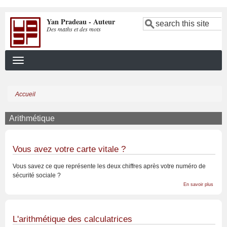
Aller
Yan Pradeau - Auteur
au
Search
Des maths et des mots
contenu
principal
Accueil
Fil
d'Ariane
Arithmétique
Vous avez votre carte vitale ?
Vous savez ce que représente les deux chiffres après votre numéro de
sécurité sociale ?
sur
En savoir plus
Vous
avez
votre
carte
vitale
L'arithmétique des calculatrices
?