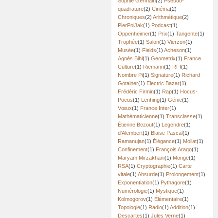
Sophie Germain
(2)
Pseudo-
quadrature
(2)
Cinéma
(2)
Chroniques
(2)
Arithmétique
(2)
PierPolJak
(1)
Podcast
(1)
Oppenheimer
(1)
Prix
(1)
Tangente
(1)
Trophée
(1)
Salon
(1)
Vierzon
(1)
Musée
(1)
Fields
(1)
Acheson
(1)
Agnès Bihl
(1)
Geometrix
(1)
France
Culture
(1)
Riemann
(1)
RFI
(1)
Nombre Pi
(1)
Signature
(1)
Richard
Gotainer
(1)
Electric Bazar
(1)
Frédéric Firmin
(1)
Rap
(1)
Hocus-
Pocus
(1)
Lenhing
(1)
Génie
(1)
Vœux
(1)
France Inter
(1)
Mathématicienne
(1)
Transclasse
(1)
Étienne Bezout
(1)
Legendre
(1)
d'Alembert
(1)
Blaise Pascal
(1)
Ramanujan
(1)
Élégance
(1)
Mollat
(1)
Confinement
(1)
François Arago
(1)
Maryam Mirzakhani
(1)
Monge
(1)
RSA
(1)
Cryptographie
(1)
Carte
vitale
(1)
Absurde
(1)
Prolongement
(1)
Exponentiation
(1)
Pythagore
(1)
Numérologie
(1)
Mystique
(1)
Kolmogorov
(1)
Élémentaire
(1)
Topologie
(1)
Radio
(1)
Addition
(1)
Descartes
(1)
Jules Verne
(1)