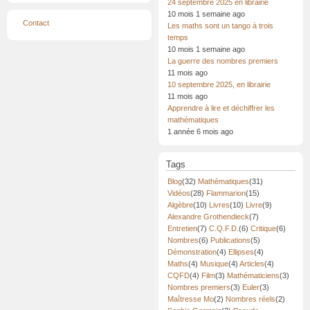
24 septembre 2025 en librairie
10 mois 1 semaine ago
Menu
Contact
Les maths sont un tango à trois
Pied
de
temps
page
10 mois 1 semaine ago
La guerre des nombres premiers
11 mois ago
10 septembre 2025, en librairie
11 mois ago
Apprendre à lire et déchiffrer les
mathématiques
1 année 6 mois ago
Tags
Blog
(32)
Mathématiques
(31)
Vidéos
(28)
Flammarion
(15)
Algèbre
(10)
Livres
(10)
Livre
(9)
Alexandre Grothendieck
(7)
Entretien
(7)
C.Q.F.D.
(6)
Critique
(6)
Nombres
(6)
Publications
(5)
Démonstration
(4)
Ellipses
(4)
Maths
(4)
Musique
(4)
Articles
(4)
CQFD
(4)
Film
(3)
Mathématiciens
(3)
Nombres premiers
(3)
Euler
(3)
Maîtresse Mo
(2)
Nombres réels
(2)