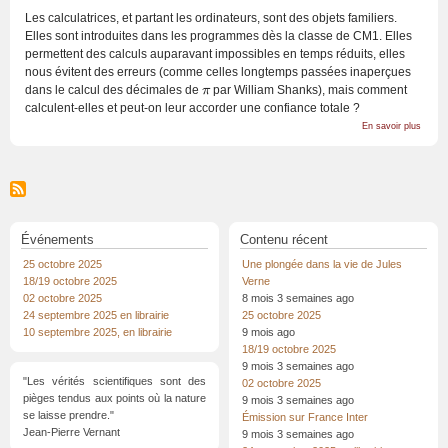
Les calculatrices, et partant les ordinateurs, sont des objets familiers.
Elles sont introduites dans les programmes dès la classe de CM1. Elles
permettent des calculs auparavant impossibles en temps réduits, elles
nous évitent des erreurs (comme celles longtemps passées inaperçues
dans le calcul des décimales de
par William Shanks), mais comment
π
π
calculent-elles et peut-on leur accorder une confiance totale ?
sur
En savoir plus
L'arit
des
calcul
Événements
Contenu récent
25 octobre 2025
Une plongée dans la vie de Jules
18/19 octobre 2025
Verne
02 octobre 2025
8 mois 3 semaines ago
24 septembre 2025 en librairie
25 octobre 2025
10 septembre 2025, en librairie
9 mois ago
18/19 octobre 2025
9 mois 3 semaines ago
"Les vérités scientifiques sont des
02 octobre 2025
pièges tendus aux points où la nature
9 mois 3 semaines ago
se laisse prendre."
Émission sur France Inter
Jean-Pierre Vernant
9 mois 3 semaines ago