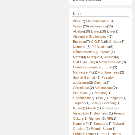
Tags
Blog
(32)
Mathématiques
(31)
Vidéos
(28)
Flammarion
(15)
Algèbre
(10)
Livres
(10)
Livre
(9)
Alexandre Grothendieck
(7)
Entretien
(7)
C.Q.F.D.
(6)
Critique
(6)
Nombres
(6)
Publications
(5)
Démonstration
(4)
Ellipses
(4)
Maths
(4)
Musique
(4)
Articles
(4)
CQFD
(4)
Film
(3)
Mathématiciens
(3)
Nombres premiers
(3)
Euler
(3)
Maîtresse Mo
(2)
Nombres réels
(2)
Sophie Germain
(2)
Pseudo-
quadrature
(2)
Cinéma
(2)
Chroniques
(2)
Arithmétique
(2)
PierPolJak
(1)
Podcast
(1)
Oppenheimer
(1)
Prix
(1)
Tangente
(1)
Trophée
(1)
Salon
(1)
Vierzon
(1)
Musée
(1)
Fields
(1)
Acheson
(1)
Agnès Bihl
(1)
Geometrix
(1)
France
Culture
(1)
Riemann
(1)
RFI
(1)
Nombre Pi
(1)
Signature
(1)
Richard
Gotainer
(1)
Electric Bazar
(1)
Frédéric Firmin
(1)
Rap
(1)
Hocus-