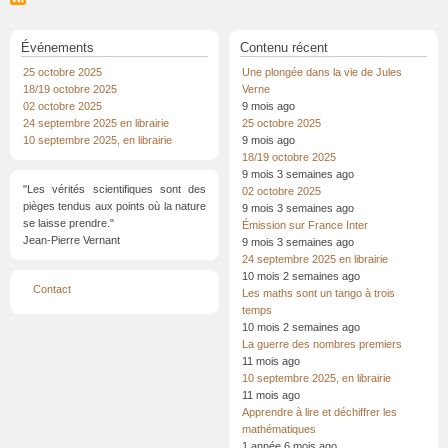
King ?
Événements
Contenu récent
25 octobre 2025
Une plongée dans la vie de Jules
18/19 octobre 2025
Verne
02 octobre 2025
9 mois ago
24 septembre 2025 en librairie
25 octobre 2025
10 septembre 2025, en librairie
9 mois ago
18/19 octobre 2025
9 mois 3 semaines ago
"Les vérités scientifiques sont des
02 octobre 2025
pièges tendus aux points où la nature
9 mois 3 semaines ago
se laisse prendre."
Émission sur France Inter
Jean-Pierre Vernant
9 mois 3 semaines ago
24 septembre 2025 en librairie
10 mois 2 semaines ago
Menu
Contact
Les maths sont un tango à trois
Pied
de
temps
page
10 mois 2 semaines ago
La guerre des nombres premiers
11 mois ago
10 septembre 2025, en librairie
11 mois ago
Apprendre à lire et déchiffrer les
mathématiques
1 année 6 mois ago