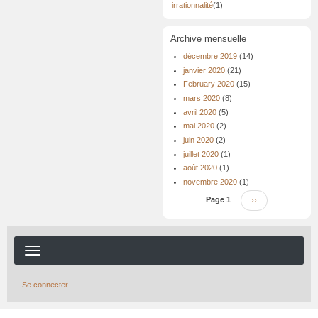
irrationnalité
(1)
Archive mensuelle
décembre 2019
(14)
janvier 2020
(21)
February 2020
(15)
mars 2020
(8)
avril 2020
(5)
mai 2020
(2)
juin 2020
(2)
juillet 2020
(1)
août 2020
(1)
novembre 2020
(1)
Pagination
Page 1
Page
››
suivante
Se connecter
Menu
du
compte