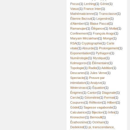
Pocus
(1)
Lenhing
(1)
Génie
(1)
Vœux
(1)
France Inter
(1)
Mathématicienne
(1)
Transclasse
(1)
Étienne Bezout
(1)
Legendre
(1)
d'Alembert
(1)
Blaise Pascal
(1)
Ramanujan
(1)
Élégance
(1)
Mollat
(1)
Confinement
(1)
François Arago
(1)
Maryam Mirzakhani
(1)
Monge
(1)
RSA
(1)
Cryptographie
(1)
Carte
vitale
(1)
Absurde
(1)
Prolongement
(1)
Exponentiation
(1)
Pythagore
(1)
Numérologie
(1)
Mystique
(1)
Kolmogorov
(1)
Élémentaire
(1)
Topologie
(1)
Radio
(1)
Addition
(1)
Descartes
(1)
Jules Verne
(1)
Spectacle
(1)
Preuve par
intimidation
(1)
Analyse
(1)
Weierstrass
(1)
Équation
(1)
Énigmes
(1)
Cantor
(1)
Diagonale
(1)
Cercle
(1)
Géométrie
(1)
Fermat
(1)
Coupures
(1)
Réflexion
(1)
Hilbert
(1)
Gödel
(1)
Sagesse vagabonde
(1)
Calculatrice
(1)
Bijection
(1)
Infini
(1)
Kronecker
(1)
Bernoulli
(1)
Érathostène
(1)
Ockham
(1)
Dedekind
(1)
pi, transcendance,