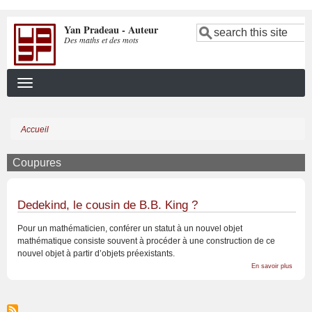
Aller
Yan Pradeau - Auteur
au
Search
Des maths et des mots
contenu
principal
Accueil
Fil
d'Ariane
Coupures
Dedekind, le cousin de B.B. King ?
Pour un mathématicien, conférer un statut à un nouvel objet
mathématique consiste souvent à procéder à une construction de ce
nouvel objet à partir d’objets préexistants.
sur
En savoir plus
Dedek
le
cousin
de
B.B.