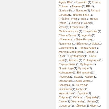
Agnès Bihl
(1)
Geometrix
(1)
France
Culture
(1)
Riemann
(1)
RFI
(1)
Nombre Pi
(1)
Signature
(1)
Richard
Gotainer
(1)
Electric Bazar
(1)
Frédéric Firmin
(1)
Rap
(1)
Hocus-
Pocus
(1)
Lenhing
(1)
Génie
(1)
Vœux
(1)
France Inter
(1)
Mathématicienne
(1)
Transclasse
(1)
Étienne Bezout
(1)
Legendre
(1)
d'Alembert
(1)
Blaise Pascal
(1)
Ramanujan
(1)
Élégance
(1)
Mollat
(1)
Confinement
(1)
François Arago
(1)
Maryam Mirzakhani
(1)
Monge
(1)
RSA
(1)
Cryptographie
(1)
Carte
vitale
(1)
Absurde
(1)
Prolongement
(1)
Exponentiation
(1)
Pythagore
(1)
Numérologie
(1)
Mystique
(1)
Kolmogorov
(1)
Élémentaire
(1)
Topologie
(1)
Radio
(1)
Addition
(1)
Descartes
(1)
Jules Verne
(1)
Spectacle
(1)
Preuve par
intimidation
(1)
Analyse
(1)
Weierstrass
(1)
Équation
(1)
Énigmes
(1)
Cantor
(1)
Diagonale
(1)
Cercle
(1)
Géométrie
(1)
Fermat
(1)
Coupures
(1)
Réflexion
(1)
Hilbert
(1)