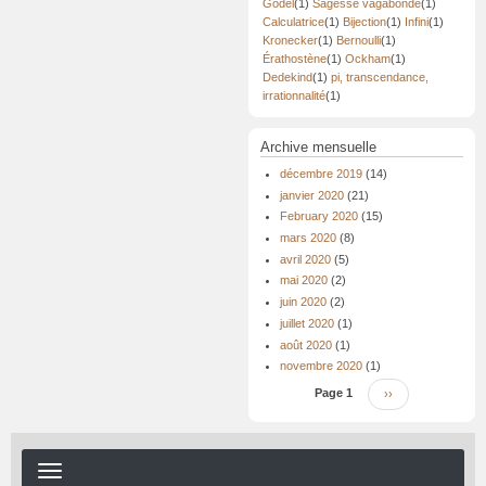
Gödel
(1)
Sagesse vagabonde
(1)
Calculatrice
(1)
Bijection
(1)
Infini
(1)
Kronecker
(1)
Bernoulli
(1)
Érathostène
(1)
Ockham
(1)
Dedekind
(1)
pi, transcendance,
irrationnalité
(1)
Archive mensuelle
décembre 2019
(14)
janvier 2020
(21)
February 2020
(15)
mars 2020
(8)
avril 2020
(5)
mai 2020
(2)
juin 2020
(2)
juillet 2020
(1)
août 2020
(1)
novembre 2020
(1)
Pagination
Page 1
Page
››
suivante