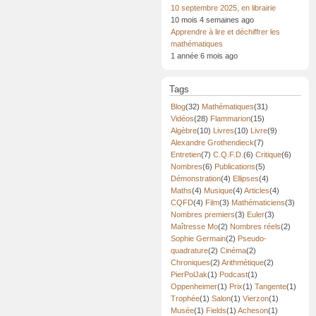
10 septembre 2025, en librairie
10 mois 4 semaines ago
Apprendre à lire et déchiffrer les
mathématiques
1 année 6 mois ago
Tags
Blog
(32)
Mathématiques
(31)
Vidéos
(28)
Flammarion
(15)
Algèbre
(10)
Livres
(10)
Livre
(9)
Alexandre Grothendieck
(7)
Entretien
(7)
C.Q.F.D.
(6)
Critique
(6)
Nombres
(6)
Publications
(5)
Démonstration
(4)
Ellipses
(4)
Maths
(4)
Musique
(4)
Articles
(4)
CQFD
(4)
Film
(3)
Mathématiciens
(3)
Nombres premiers
(3)
Euler
(3)
Maîtresse Mo
(2)
Nombres réels
(2)
Sophie Germain
(2)
Pseudo-
quadrature
(2)
Cinéma
(2)
Chroniques
(2)
Arithmétique
(2)
PierPolJak
(1)
Podcast
(1)
Oppenheimer
(1)
Prix
(1)
Tangente
(1)
Trophée
(1)
Salon
(1)
Vierzon
(1)
Musée
(1)
Fields
(1)
Acheson
(1)