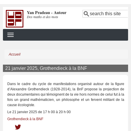
Aller
Yan Pradeau - Auteur
au
Search
Des maths et des mots
contenu
principal
Accueil
Fil
d'Ariane
21 janvier 2025, Grothendieck à la BNF
Dans le cadre du cycle de manifestations organisé autour de la figure
d’Alexandre Grothendieck (1928-2014), la BnF propose la projection de
deux documentaires qui témoignent de la vie hors normes de celui fut à la
fois un grand mathématicien, un philosophe et un fervent militant de la
cause écologiste.
Le 21 janvier 2025 de 17 h 00 à 20 h 00
Grothendieck à la BNF